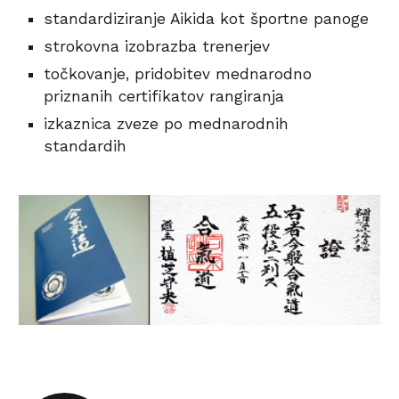
s
tandardiziranje Aikida kot športne panoge
s
trokovna izobrazba trenerjev
t
očkovanje, pridobitev mednarodno 
priznanih certifikatov rangiranja
i
zkaznica zveze po mednarodnih 
standardih