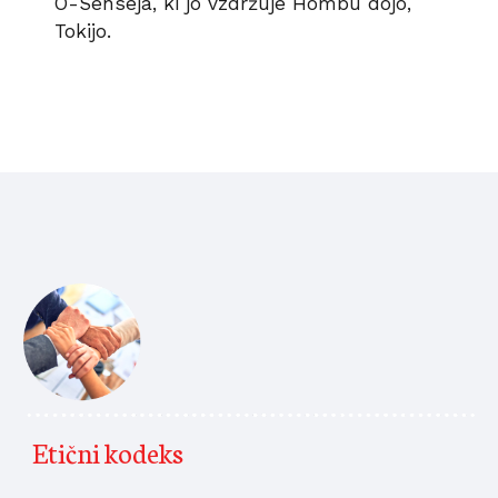
O-Senseja, ki jo vzdržuje Hombu dojo, 
Tokijo.
Etični kodeks