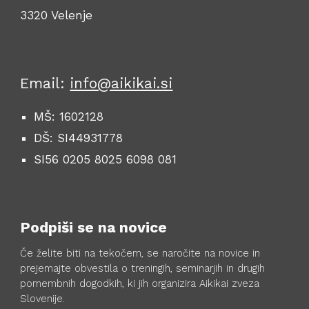
3320 Velenje
Email:
info@aikikai.si
MŠ: 1602128
DŠ: SI44931778
SI56 0205 8025 6098 081
Podpiši se na novice
Če želite biti na tekočem, se naročite na novice in
prejemajte obvestila o treningih, seminarjih in drugih
pomembnih dogodkih, ki jih organizira Aikikai zveza
Slovenije.