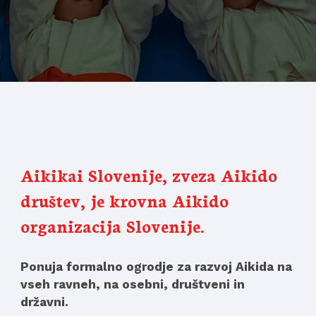
Aikikai Slovenije, zveza Aikido 
društev, je krovna Aikido 
organizacija Slovenije.
Ponuja formalno ogrodje za razvoj Aikida na 
vseh ravneh, na osebni, društveni in 
državni.