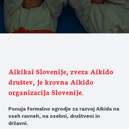
Aikikai Slovenije, zveza Aikido 
društev, je krovna Aikido 
organizacija Slovenije.
Ponuja formalno ogrodje za razvoj Aikida na 
vseh ravneh, na osebni, društveni in 
državni.