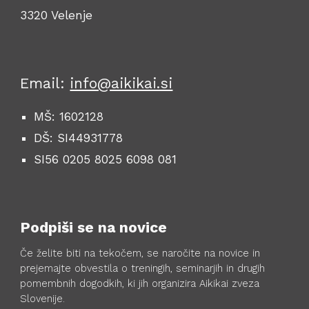
3320 Velenje
Email:
info@aikikai.si
MŠ: 1602128
DŠ: SI44931778
SI56 0205 8025 6098 081
Podpiši se na novice
Če želite biti na tekočem, se naročite na novice in
prejemajte obvestila o treningih, seminarjih in drugih
pomembnih dogodkih, ki jih organizira Aikikai zveza
Slovenije.