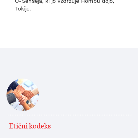
O-Senseja, ki jo vzdržuje Hombu dojo, 
Tokijo.
Etični kodeks