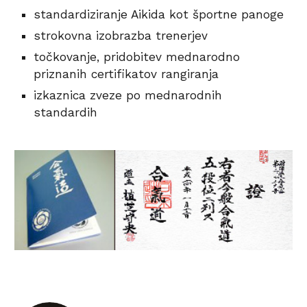
s
tandardiziranje Aikida kot športne panoge
s
trokovna izobrazba trenerjev
t
očkovanje, pridobitev mednarodno 
priznanih certifikatov rangiranja
i
zkaznica zveze po mednarodnih 
standardih