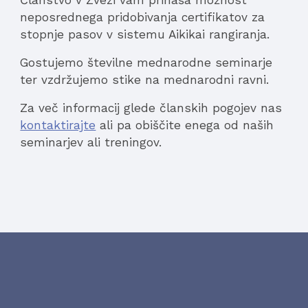
Članstvo v 
Z
vezi vam prinaša možnost 
neposrednega pridobivanja certifikatov za 
stopnje pasov v sistemu Aikikai rangiranja.
G
ost
uje
mo 
številne mednarodne seminarje
ter 
vzdržujemo
 stike na mednarodni ravni.
Za več informacij glede članskih pogojev nas 
kontaktirajte
 ali pa obiščite enega od naših 
seminarjev ali treningov.